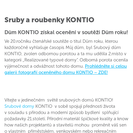
Sruby a roubenky KONTIO
Dům KONTIO získal ocenění v soutěži Dům roku!
Ve 20.ročníku čtenářské soutěže o titul Dům roku, kterou
každoročně vyhlašuje časopis Můj dům, byl Srubový dům
KONTIO, zvolen odbornou porotou a ta mu udělila 2.místo v
kategorii „Realizované typové domy“. Odborná porota ocenila
výjimečnost a odvážnost tohoto domu.
Prohlédněte si celou
galerii fotografií oceněného domu KONTIO – ZDE!
Vítejte v jedinečném světě srubových domů KONTIO!
Srubové domy
KONTIO v sobě spojují přednosti života
v souladu s přírodou a moderní způsob bydlení splňující
požadavky 21.století. Přírodní materiál špičkové kvality a know
how našich projektantů a stavitelů mohou proměnit váš sen
o vlastním příměstském, venkovském nebo rekreačním