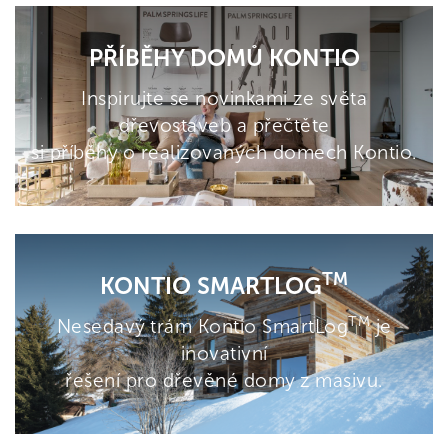
PŘÍBĚHY DOMŮ KONTIO
Inspirujte se novinkami ze světa
dřevostaveb a přečtěte
si příběhy o realizovaných domech Kontio.
TM
KONTIO SMARTLOG
TM
Nesedavý trám Kontio SmartLog
je
inovativní
řešení pro dřevěné domy z masivu.