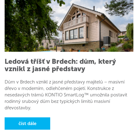
Ledová tříšť v Brdech: dům, který
vznikl z jasné představy
Dům v Brdech vznikl z jasné představy majitelů – masivní
dřevo v moderním, odlehčeném pojetí. Konstrukce z
nesedavých trámů KONTIO SmartLog™ umožnila postavit
rodinný srubový dům bez typických limitů masivní
dřevostavby.
číst dále