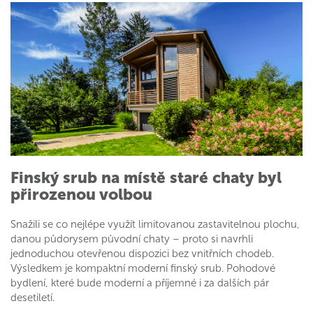
Finský srub na místě staré chaty byl
přirozenou volbou
Snažili se co nejlépe využít limitovanou zastavitelnou plochu,
danou půdorysem původní chaty – proto si navrhli
jednoduchou otevřenou dispozici bez vnitřních chodeb.
Výsledkem je kompaktní moderní finský srub. Pohodové
bydlení, které bude moderní a příjemné i za dalších pár
desetiletí.