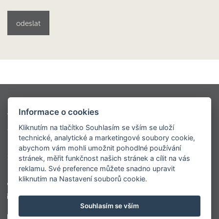
Kontio styly
Oblíbené modely
Informace o cookies
Virtuální prohlídky
Modely dřevostaveb KONTIO
Kliknutím na tlačítko Souhlasím se vším se uloží
Ceník
O nás
Napsali o nás
Realizace
technické, analytické a marketingové soubory cookie,
Roubenky
Sruby
Velké luxusní srubové domy
abychom vám mohli umožnit pohodlné používání
Srubové chaty
Virtuální prohlídka centrály
stránek, měřit funkčnost našich stránek a cílit na vás
reklamu. Své preference můžete snadno upravit
kliknutím na Nastavení souborů cookie.
+420 777 565 102
marketing@kontio.cz
Souhlasím se vším