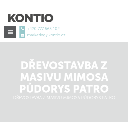
+420 777 565 102
marketing@kontio.cz
isotretinoin
Deutschland
€101.96
DŘEVOSTAVBA Z
MASIVU MIMOSA
PŮDORYS PATRO
DŘEVOSTAVBA Z MASIVU MIMOSA PŮDORYS PATRO