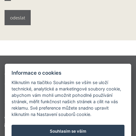
Kontio styly
Oblíbené modely
Informace o cookies
Virtuální prohlídky
Modely dřevostaveb KONTIO
Kliknutím na tlačítko Souhlasím se vším se uloží
Ceník
O nás
Napsali o nás
Realizace
technické, analytické a marketingové soubory cookie,
Roubenky
Sruby
Velké luxusní srubové domy
abychom vám mohli umožnit pohodlné používání
Srubové chaty
Virtuální prohlídka centrály
stránek, měřit funkčnost našich stránek a cílit na vás
reklamu. Své preference můžete snadno upravit
kliknutím na Nastavení souborů cookie.
+420 777 565 102
marketing@kontio.cz
Souhlasím se vším