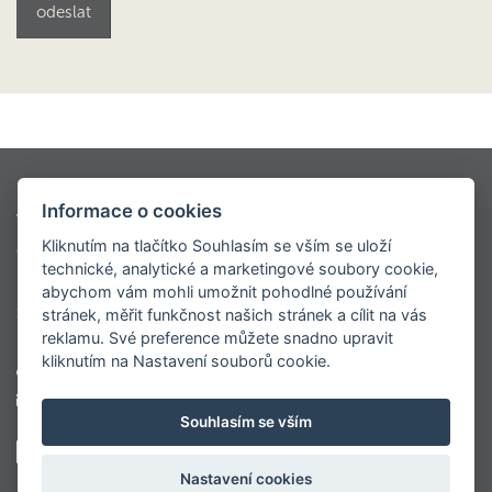
Kontio styly
Oblíbené modely
Informace o cookies
Virtuální prohlídky
Modely dřevostaveb KONTIO
Kliknutím na tlačítko Souhlasím se vším se uloží
Ceník
O nás
Napsali o nás
Realizace
technické, analytické a marketingové soubory cookie,
Roubenky
Sruby
Velké luxusní srubové domy
abychom vám mohli umožnit pohodlné používání
Srubové chaty
Virtuální prohlídka centrály
stránek, měřit funkčnost našich stránek a cílit na vás
reklamu. Své preference můžete snadno upravit
kliknutím na Nastavení souborů cookie.
+420 777 565 102
marketing@kontio.cz
Souhlasím se vším
Nastavení cookies
© 2010 – 2017 Kontio.cz – Dřevěné sruby, srubové domy a