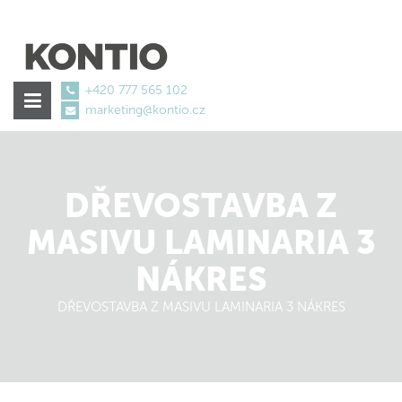
+420 777 565 102
marketing@kontio.cz
akne-
Medikamente
Retin
DŘEVOSTAVBA Z
€1.18
MASIVU LAMINARIA 3
NÁKRES
DŘEVOSTAVBA Z MASIVU LAMINARIA 3 NÁKRES