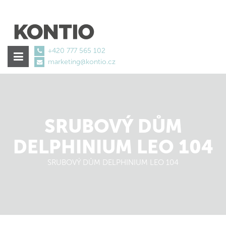
+420 777 565 102
marketing@kontio.cz
tretinoin
weichmachende
Creme
0,05
SRUBOVÝ DŮM
€34.09
DELPHINIUM LEO 104
SRUBOVÝ DŮM DELPHINIUM LEO 104