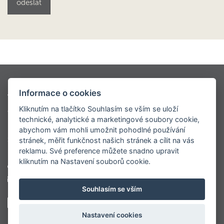
Kontio styly
Oblíbené modely
Informace o cookies
Virtuální prohlídky
Modely dřevostaveb KONTIO
Kliknutím na tlačítko Souhlasím se vším se uloží
Ceník
O nás
Napsali o nás
Realizace
technické, analytické a marketingové soubory cookie,
Roubenky
Sruby
Velké luxusní srubové domy
abychom vám mohli umožnit pohodlné používání
Srubové chaty
Virtuální prohlídka centrály
stránek, měřit funkčnost našich stránek a cílit na vás
reklamu. Své preference můžete snadno upravit
kliknutím na Nastavení souborů cookie.
+420 777 565 102
marketing@kontio.cz
Souhlasím se vším
Nastavení cookies
© 2010 – 2017 Kontio.cz – Dřevěné sruby, srubové domy a