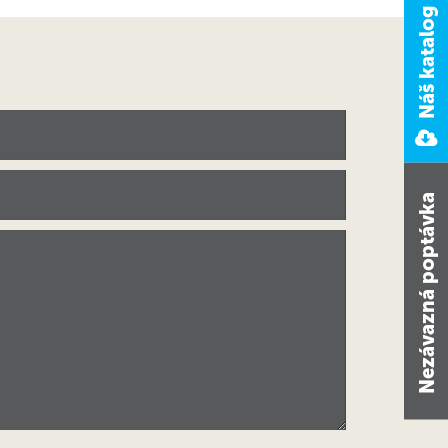
Náš katalog ke stažení
Nezávazná poptávka