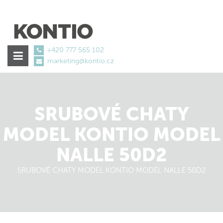
+420 777 565 102
marketing@kontio.cz
tretinoin
kaufen
ohne
SRUBOVÉ CHATY
Rezept
€37.99
MODEL KONTIO MODEL
NALLE 50D2
SRUBOVÉ CHATY MODEL KONTIO MODEL NALLE 50D2