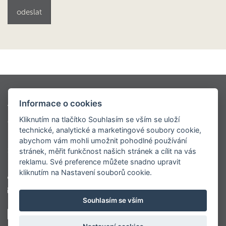
Kontio styly
Oblíbené modely
Informace o cookies
Virtuální prohlídky
Modely dřevostaveb KONTIO
Kliknutím na tlačítko Souhlasím se vším se uloží
Ceník
O nás
Napsali o nás
Realizace
technické, analytické a marketingové soubory cookie,
Roubenky
Sruby
Velké luxusní srubové domy
abychom vám mohli umožnit pohodlné používání
Srubové chaty
Virtuální prohlídka centrály
stránek, měřit funkčnost našich stránek a cílit na vás
reklamu. Své preference můžete snadno upravit
kliknutím na Nastavení souborů cookie.
+420 777 565 102
marketing@kontio.cz
Souhlasím se vším