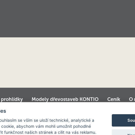
í prohlídky
Modely dřevostaveb KONTIO
Ceník
O 
é domy
Srubové chaty
Virtuální prohlídka centrály
ies
Sou
Souhlasím se vším se uloží technické, analytické a
 cookie, abychom vám mohli umožnit pohodlné
it funkčnost našich stránek a cílit na vás reklamu.