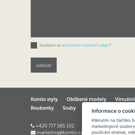
Souhlasím se
zpracováním osobních údajů
*
Kontio styly
Oblíbené modely
Virtuáln
Roubenky
Sruby
Velké luxusní srubov
Informace o cook
Kliknutím na tlačítko 
+420 777 565 102
marketingové soubory
marketing@kontio.cz
používání stránek, měř