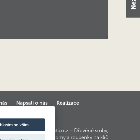
nás
Napsali o nás
Realizace
hlasím se vším
© 2010 – 2017 Kontio.cz – Dřevěné sruby,
srubové domy a roubenky na klíč