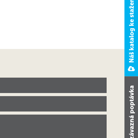
Náš katalog ke stažení
Nezávazná poptávka