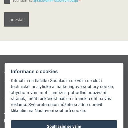
Souhlasím se
zpracováním osobních údajů
*
Kontio styly
Oblíbené modely
Informace o cookies
Virtuální prohlídky
Modely dřevostaveb KONTIO
Kliknutím na tlačítko Souhlasím se vším se uloží
Ceník
O nás
Napsali o nás
Realizace
technické, analytické a marketingové soubory cookie,
Roubenky
Sruby
Velké luxusní srubové domy
abychom vám mohli umožnit pohodlné používání
Srubové chaty
Virtuální prohlídka centrály
stránek, měřit funkčnost našich stránek a cílit na vás
reklamu. Své preference můžete snadno upravit
kliknutím na Nastavení souborů cookie.
+420 777 565 102
marketing@kontio.cz
Souhlasím se vším