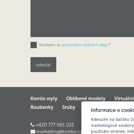
Souhlasím se
zpracováním osobních údajů
*
Kontio styly
Oblíbené modely
Virtuáln
Roubenky
Sruby
Velké luxusní srubov
Informace o cook
Kliknutím na tlačítko 
+420 777 565 102
marketingové soubory
marketing@kontio.cz
používání stránek, měř