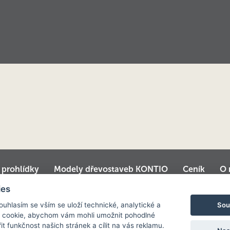
í prohlídky
Modely dřevostaveb KONTIO
Ceník
O 
é domy
Srubové chaty
Virtuální prohlídka centrály
ies
Sou
Souhlasím se vším se uloží technické, analytické a
 cookie, abychom vám mohli umožnit pohodlné
it funkčnost našich stránek a cílit na vás reklamu.