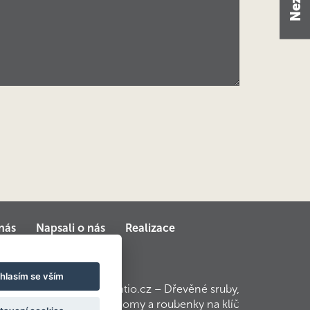
nás
Napsali o nás
Realizace
hlasím se vším
© 2010 – 2017 Kontio.cz – Dřevěné sruby,
srubové domy a roubenky na klíč