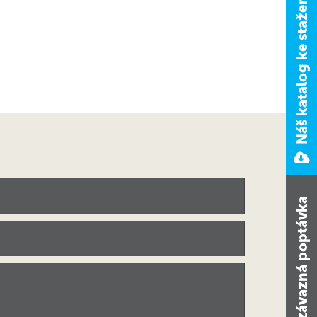
Náš katalog ke stažení
Nezávazná poptávka