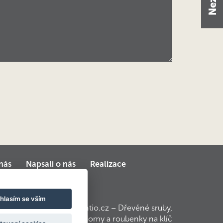
nás
Napsali o nás
Realizace
hlasím se vším
© 2010 – 2017 Kontio.cz – Dřevěné sruby,
srubové domy a roubenky na klíč