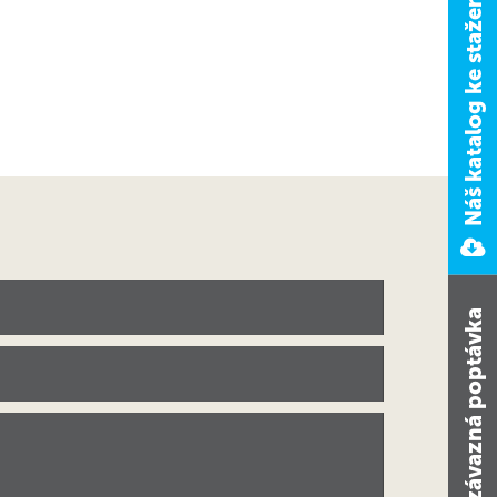
Náš katalog ke stažení
Nezávazná poptávka