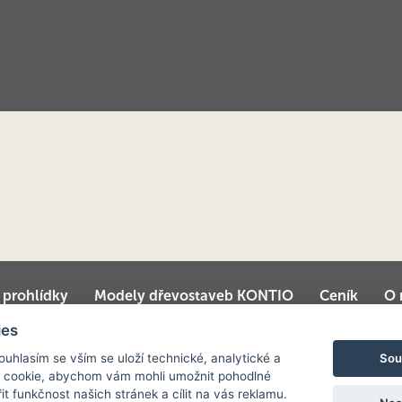
í prohlídky
Modely dřevostaveb KONTIO
Ceník
O 
é domy
Srubové chaty
Virtuální prohlídka centrály
ies
Sou
Souhlasím se vším se uloží technické, analytické a
 cookie, abychom vám mohli umožnit pohodlné
it funkčnost našich stránek a cílit na vás reklamu.