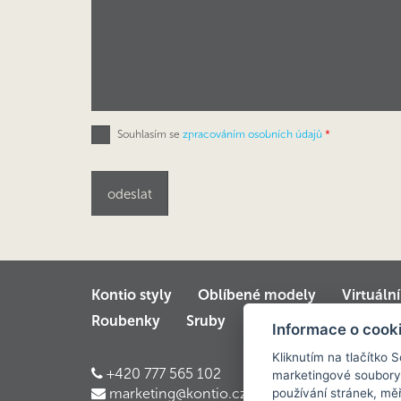
Souhlasím se
zpracováním osobních údajů
*
Kontio styly
Oblíbené modely
Virtuáln
Roubenky
Sruby
Velké luxusní srubov
Informace o cook
Kliknutím na tlačítko 
+420 777 565 102
marketingové soubory
marketing@kontio.cz
používání stránek, měř