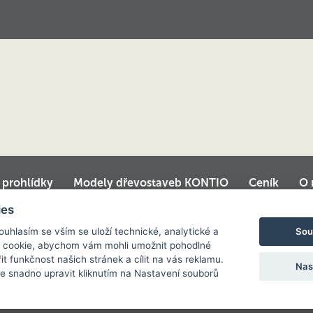
í prohlídky
Modely dřevostaveb KONTIO
Ceník
O 
é domy
Srubové chaty
Virtuální prohlídka centrály
ies
Sou
Souhlasím se vším se uloží technické, analytické a
 cookie, abychom vám mohli umožnit pohodlné
it funkčnost našich stránek a cílit na vás reklamu.
Nas
 snadno upravit kliknutím na Nastavení souborů