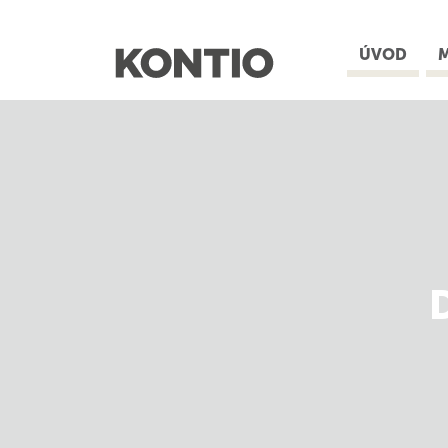
ÚVOD
retin
a
nair
Gesichtshaarentfernung
€99.02