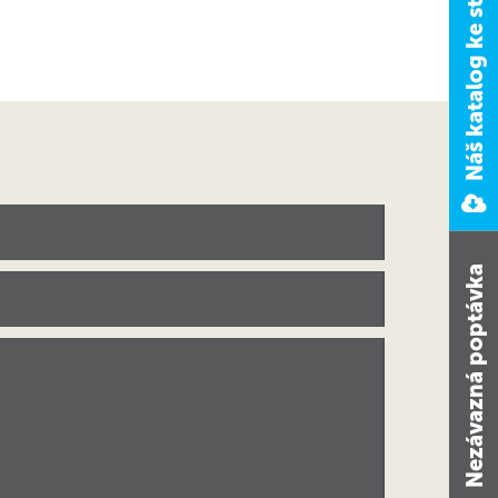
Náš katalog ke stažení
Nezávazná poptávka