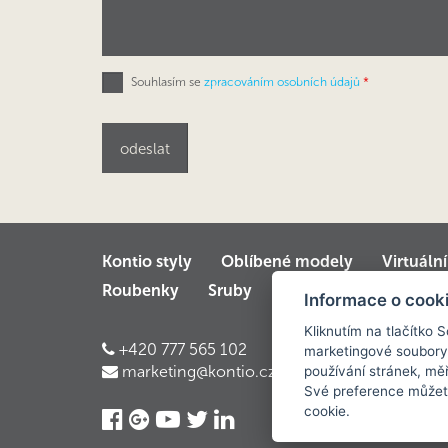
Souhlasím se
zpracováním osobních údajů
*
Kontio styly
Oblíbené modely
Virtuáln
Roubenky
Sruby
Velké luxusní srubov
Informace o cook
Kliknutím na tlačítko 
+420 777 565 102
marketingové soubory
marketing@kontio.cz
používání stránek, měř
Své preference můžete
cookie.