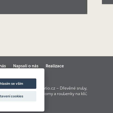
nás
Napsali o nás
Realizace
hlasím se vším
© 2010 – 2017 Kontio.cz – Dřevěné sruby,
srubové domy a roubenky na klíč
tavení cookies