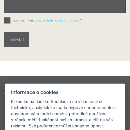
Souhlasím se
zpracováním osobních údajů
*
Kontio styly
Oblíbené modely
Informace o cookies
Virtuální prohlídky
Modely dřevostaveb KONTIO
Kliknutím na tlačítko Souhlasím se vším se uloží
Ceník
O nás
Napsali o nás
Realizace
technické, analytické a marketingové soubory cookie,
Roubenky
Sruby
Velké luxusní srubové domy
abychom vám mohli umožnit pohodlné používání
Srubové chaty
Virtuální prohlídka centrály
stránek, měřit funkčnost našich stránek a cílit na vás
reklamu. Své preference můžete snadno upravit