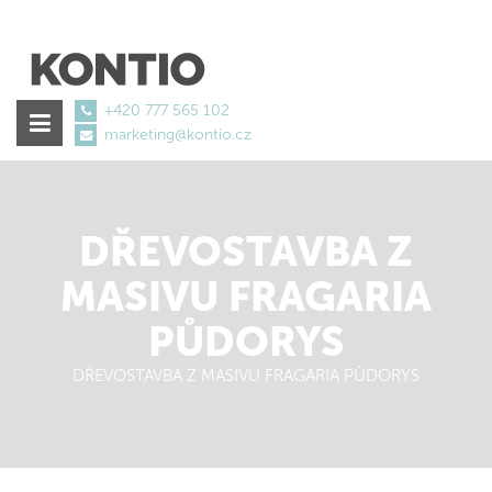
+420 777 565 102
marketing@kontio.cz
tretinoin
vorher-
nachher
DŘEVOSTAVBA Z
€136.11
MASIVU FRAGARIA
PŮDORYS
DŘEVOSTAVBA Z MASIVU FRAGARIA PŮDORYS