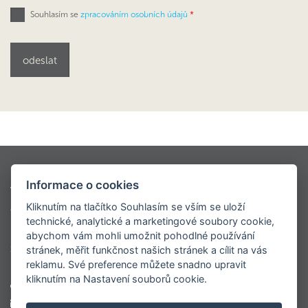
Souhlasím se
zpracováním osobních údajů
*
Kontio styly
Oblíbené modely
Informace o cookies
Virtuální prohlídky
Modely dřevostaveb KONTIO
Kliknutím na tlačítko Souhlasím se vším se uloží
Ceník
O nás
Napsali o nás
Realizace
technické, analytické a marketingové soubory cookie,
Roubenky
Sruby
Velké luxusní srubové domy
abychom vám mohli umožnit pohodlné používání
Srubové chaty
Virtuální prohlídka centrály
stránek, měřit funkčnost našich stránek a cílit na vás
reklamu. Své preference můžete snadno upravit
kliknutím na Nastavení souborů cookie.
+420 777 565 102
marketing@kontio.cz