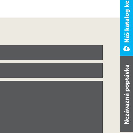
Náš katalog ke stažení
Nezávazná poptávka