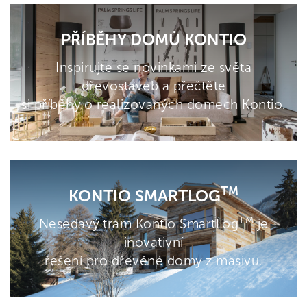
PŘÍBĚHY DOMŮ KONTIO
Inspirujte se novinkami ze světa
dřevostaveb a přečtěte
si příběhy o realizovaných domech Kontio.
TM
KONTIO SMARTLOG
TM
Nesedavý trám Kontio SmartLog
je
inovativní
řešení pro dřevěné domy z masivu.