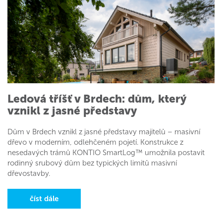
Ledová tříšť v Brdech: dům, který
vznikl z jasné představy
Dům v Brdech vznikl z jasné představy majitelů – masivní
dřevo v moderním, odlehčeném pojetí. Konstrukce z
nesedavých trámů KONTIO SmartLog™ umožnila postavit
rodinný srubový dům bez typických limitů masivní
dřevostavby.
číst dále