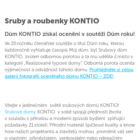
Sruby a roubenky KONTIO
Dům KONTIO získal ocenění v soutěži Dům roku!
Ve 20.ročníku čtenářské soutěže o titul Dům roku, kterou
každoročně vyhlašuje časopis Můj dům, byl Srubový dům
KONTIO, zvolen odbornou porotou a ta mu udělila 2.místo v
kategorii „Realizované typové domy“. Odborná porota ocenila
výjimečnost a odvážnost tohoto domu.
Prohlédněte si celou
galerii fotografií oceněného domu KONTIO – ZDE!
Vítejte v jedinečném světě srubových domů KONTIO!
Srubové domy
KONTIO v sobě spojují přednosti života
v souladu s přírodou a moderní způsob bydlení splňující
požadavky 21.století. Přírodní materiál špičkové kvality a know
how našich projektantů a stavitelů mohou proměnit váš sen
o vlastním příměstském, venkovském nebo rekreačním