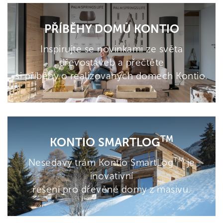
PŘÍBĚHY DOMŮ KONTIO
Inspirujte se novinkami ze světa
dřevostaveb a přečtěte
si příběhy o realizovaných domech Kontio.
TM
KONTIO SMARTLOG
TM
Nesedavý trám Kontio SmartLog
je
inovativní
řešení pro dřevěné domy z masivu.