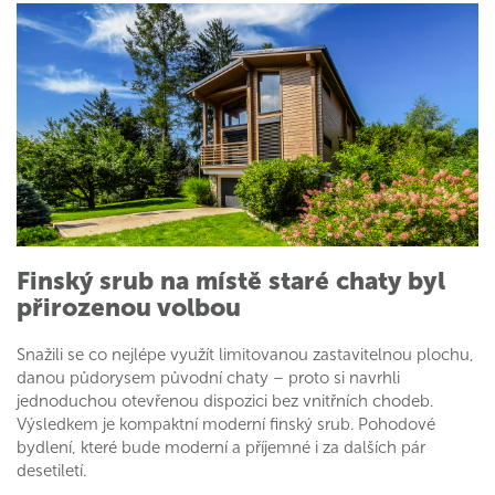
Finský srub na místě staré chaty byl
přirozenou volbou
Snažili se co nejlépe využít limitovanou zastavitelnou plochu,
danou půdorysem původní chaty – proto si navrhli
jednoduchou otevřenou dispozici bez vnitřních chodeb.
Výsledkem je kompaktní moderní finský srub. Pohodové
bydlení, které bude moderní a příjemné i za dalších pár
desetiletí.