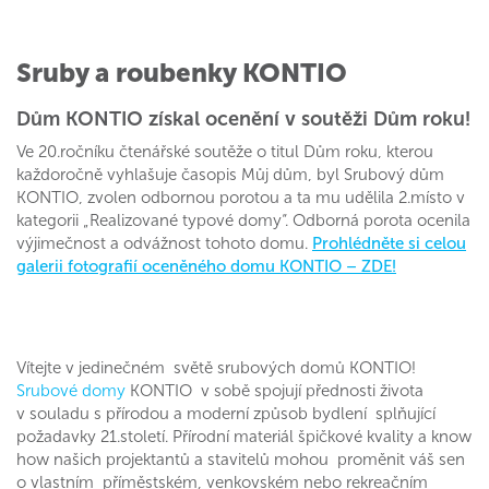
Sruby a roubenky KONTIO
Dům KONTIO získal ocenění v soutěži Dům roku!
Ve 20.ročníku čtenářské soutěže o titul Dům roku, kterou
každoročně vyhlašuje časopis Můj dům, byl Srubový dům
KONTIO, zvolen odbornou porotou a ta mu udělila 2.místo v
kategorii „Realizované typové domy“. Odborná porota ocenila
výjimečnost a odvážnost tohoto domu.
Prohlédněte si celou
galerii fotografií oceněného domu KONTIO – ZDE!
Vítejte v jedinečném světě srubových domů KONTIO!
Srubové domy
KONTIO v sobě spojují přednosti života
v souladu s přírodou a moderní způsob bydlení splňující
požadavky 21.století. Přírodní materiál špičkové kvality a know
how našich projektantů a stavitelů mohou proměnit váš sen
o vlastním příměstském, venkovském nebo rekreačním