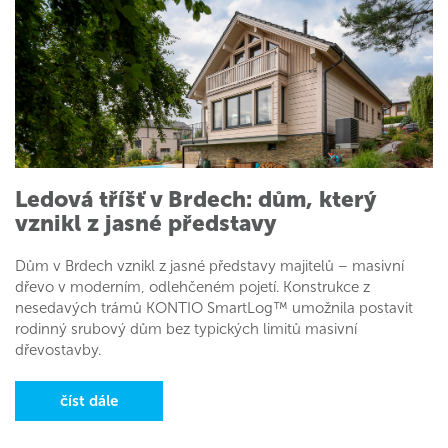
Ledová tříšť v Brdech: dům, který
vznikl z jasné představy
Dům v Brdech vznikl z jasné představy majitelů – masivní
dřevo v moderním, odlehčeném pojetí. Konstrukce z
nesedavých trámů KONTIO SmartLog™ umožnila postavit
rodinný srubový dům bez typických limitů masivní
dřevostavby.
číst dále