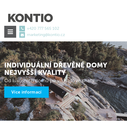
+420 777 565 102
marketing@kontio.cz
vitamin-
A-
Netzhaut
€78.61
INDIVIDUÁLNÍ DŘEVĚNÉ DOMY
NEJVYŠŠÍ KVALITY
Od luxusních domů po víkendové chaty
Více informací