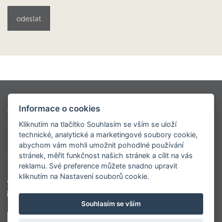
Kontio styly
Oblíbené modely
Informace o cookies
Virtuální prohlídky
Modely dřevostaveb KONTIO
Kliknutím na tlačítko Souhlasím se vším se uloží
Ceník
O nás
Napsali o nás
Realizace
technické, analytické a marketingové soubory cookie,
Roubenky
Sruby
Velké luxusní srubové domy
abychom vám mohli umožnit pohodlné používání
Srubové chaty
Virtuální prohlídka centrály
stránek, měřit funkčnost našich stránek a cílit na vás
reklamu. Své preference můžete snadno upravit
kliknutím na Nastavení souborů cookie.
+420 777 565 102
marketing@kontio.cz
Souhlasím se vším