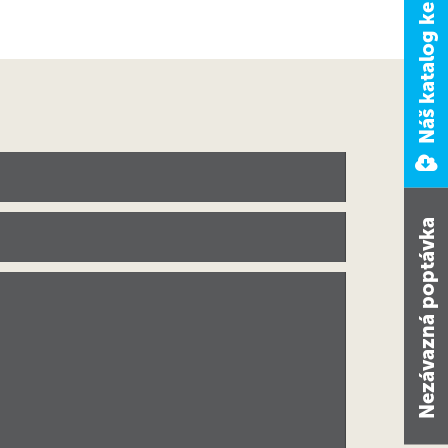
Náš katalog ke stažení
Nezávazná poptávka