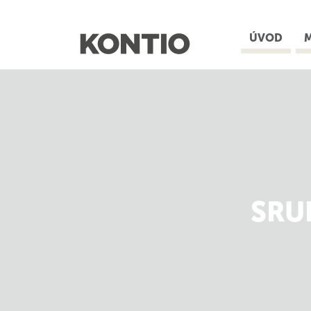
ÚVOD
höchste
Konzentration
von
Rentinol
Retin
a
€42.05
SRU