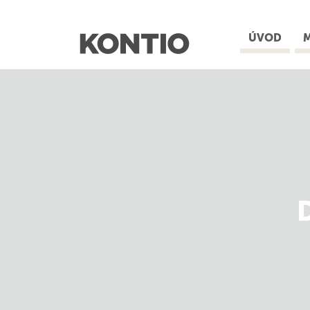
ÚVOD
retin
kanada
€23.15