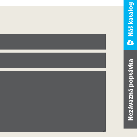
Náš katalog ke stažení
Nezávazná poptávka