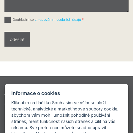
Souhlasím se
zpracováním osobních údajů
*
Kontio styly
Oblíbené modely
Informace o cookies
Virtuální prohlídky
Modely dřevostaveb KONTIO
Kliknutím na tlačítko Souhlasím se vším se uloží
Ceník
O nás
Napsali o nás
Realizace
technické, analytické a marketingové soubory cookie,
Roubenky
Sruby
Velké luxusní srubové domy
abychom vám mohli umožnit pohodlné používání
Srubové chaty
Virtuální prohlídka centrály
stránek, měřit funkčnost našich stránek a cílit na vás
reklamu. Své preference můžete snadno upravit