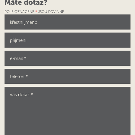
Máte dotaz?
POLE OZNAČENÉ
*
JSOU POVINNÉ